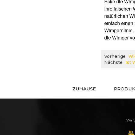
Ecke die Wimp
Ihre falschen
natürlichen W
einfach einen
Wimpernlinie.
die Wimper vor
Vorherige
Wi
Nächste
Ist 
ZUHAUSE
PRODUK
Wir v