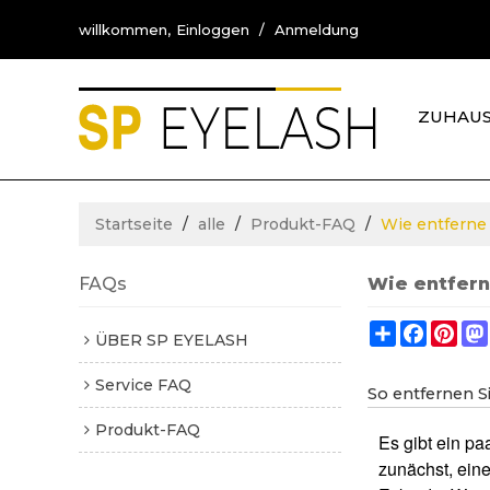
willkommen,
Einloggen
/
Anmeldung
ZUHAU
KONTA
Startseite
/
alle
/
Produkt-FAQ
/
Wie entferne
FAQs
Wie entfer
Share
Facebo
Pin
ÜBER SP EYELASH
Service FAQ
So entfernen 
Produkt-FAQ
Es gibt ein p
zunächst, ein