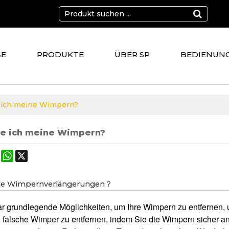
SE
PRODUKTE
ÜBER SP
BEDIENUN
KT
 ich meine Wimpern?
ne ich meine Wimpern?
ok
terest
Mastodon
WhatsApp
X
Sie Wimpernverlängerungen？
aar grundlegende Möglichkeiten, um Ihre Wimpern zu entfernen,
e falsche Wimper zu entfernen, indem Sie die Wimpern sicher a