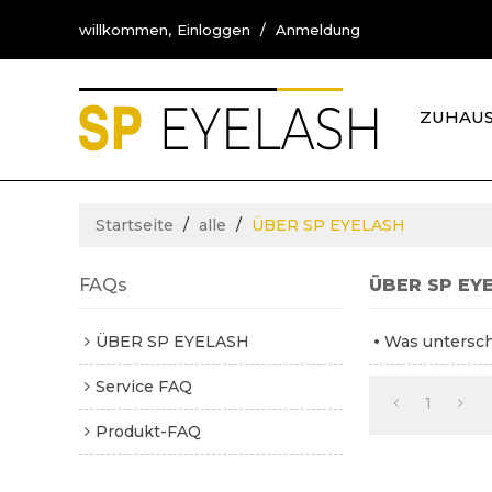
willkommen,
Einloggen
/
Anmeldung
ZUHAU
KONTA
Startseite
/
alle
/
ÜBER SP EYELASH
FAQs
ÜBER SP EY
ÜBER SP EYELASH
Was untersc
Service FAQ
1
Produkt-FAQ