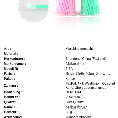
Art
：
Maschine gemacht
Material
：
Herkunftsort
：
Shandong, China (Festland)
Makarabrush
Markenname
：
Modell-Nr
：
5-SA
Rosa, Gelb, Blau, Schwarz
Farbe
：
Paket
：
Karton
PayPal, T / T, WestUnion, Gutschrift
Zahlung
：
Karte, Übertragungsurkunde
Bedienung
：
OEM ODM
Benutzen
：
Viele Male
Qualität
：
Gute Qualität
Makarabrush
Name
：
Gewicht
：
30 g
Anwendung
:
Wimpern pfropfen