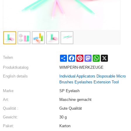
Share
Facebook
Pinterest
Mastodon
WhatsApp
X
Teilen
Produktkatalog
WIMPERN-WERKZEUGE
English details
Individual Applicators Disposable Micro
Brushes Eyelashes Extension Tool
Marke
SP Eyelash
Art:
Maschine gemacht
Qualität :
Gute Qualität
Gewicht:
30 g
Paket:
Karton