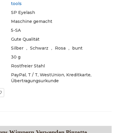
tools
SP Eyelash
Maschine gemacht
5-SA
Gute Qualität
Silber ， Schwarz ， Rosa ， bunt
30 g
Rostfreier Stahl
PayPal, T / T, WestUnion, Kreditkarte,
Übertragungsurkunde
Fans Wimpern Verwenden Pinzette