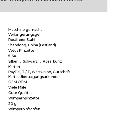
Maschine gemacht
Verlängerungsgel
Rostfreier Stahl
Shandong, China (Festland)
Vetus Pinzette
5-SA
Silber ， Schwarz ， Rosa, bunt;
Karton
PayPal, T / T, WestUnion, Gutschrift
Karte, Übertragungsurkunde
OEM ODM
Viele Male
Gute Qualität
Wimpernpinzette
30 g
Wimpern pfropfen