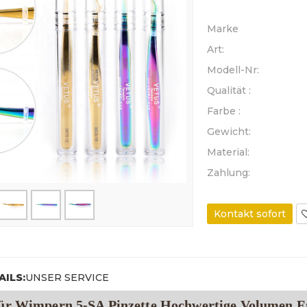
Marke
Art:
Modell-Nr:
Qualität :
Farbe :
Gewicht:
Material:
Zahlung:
Kontakt sofort
ILS:
UNSER SERVICE
Für Wimpern 5-SA Pinzette Hochwertige Volumen 