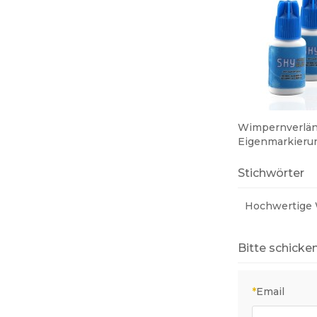
Wimpernverlän
Eigenmarkieru
Keine Stimulat
für Wimpernve
Stichwörter
Hochwertige
Bitte schicken
*
Email