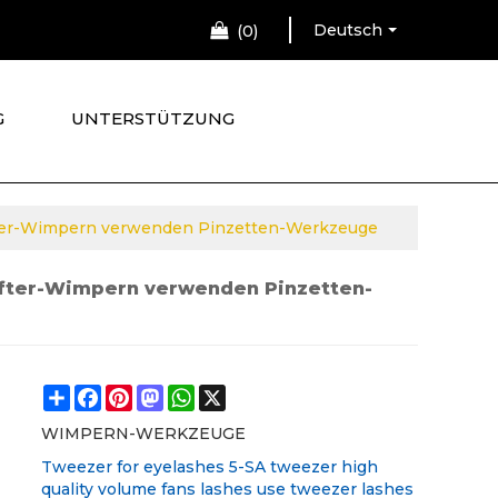
Deutsch
0
G
UNTERSTÜTZUNG
fter-Wimpern verwenden Pinzetten-Werkzeuge
üfter-Wimpern verwenden Pinzetten-
Share
Facebook
Pinterest
Mastodon
WhatsApp
X
WIMPERN-WERKZEUGE
Tweezer for eyelashes 5-SA tweezer high
quality volume fans lashes use tweezer lashes