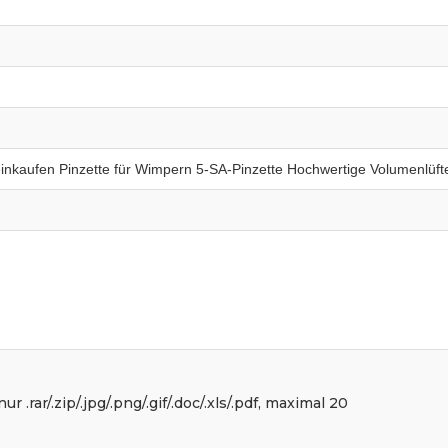
r .rar/.zip/.jpg/.png/.gif/.doc/.xls/.pdf, maximal 20