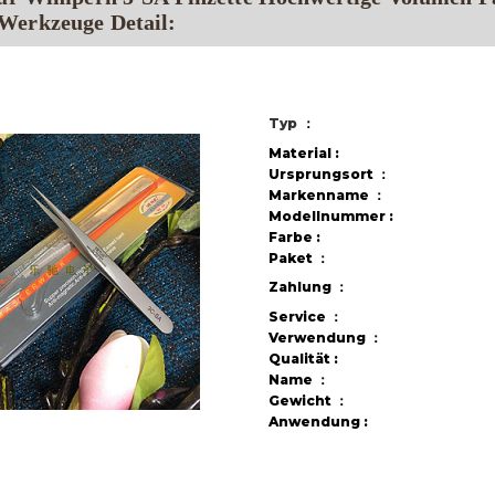
erkzeuge Detail:
Typ
：
Material
:
Ursprungsort
：
Markenname
：
Modellnummer
:
Farbe
:
Paket
：
Zahlung
：
Service
：
Verwendung
：
Qualität
:
Name
：
Gewicht
：
Anwendung
: