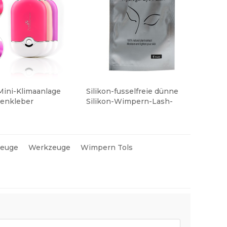
Mini-Klimaanlage
Silikon-fusselfreie dünne
kenkleber
Silikon-Wimpern-Lash-
e für
Werkzeug-
erlängerung
Augenpflegematten
euge
Werkzeuge
Wimpern Tols