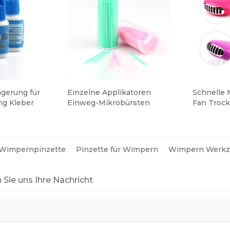
gerung für
Einzelne Applikatoren
Schnelle 
ng Kleber
Einweg-Mikrobürsten
Fan Troc
ionskleber
Wimpernverlängerung
Werkzeug
rlängerung
Wimpernv
 Wimpernpinzette
Pinzette für Wimpern
Wimpern Werkz
 Sie uns Ihre Nachricht