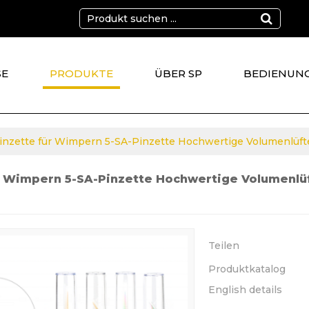
SE
PRODUKTE
ÜBER SP
BEDIENUN
KT
inzette für Wimpern 5-SA-Pinzette Hochwertige Volumenlü
r Wimpern 5-SA-Pinzette Hochwertige Volumenl
Teilen
Produktkatalog
English details