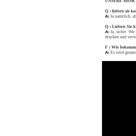
UNSERE MINK 
:
Q
liefern sie k
A:
Ja natürlich, a
:
Q
Liefern Sie 
A:
Ja, sicher. Wi
drucken und verw
:
F
Wie bekomms
A:
Es wird gesamm