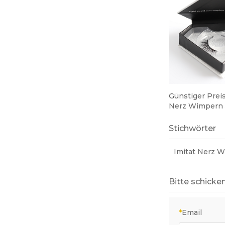
Günstiger Prei
Nerz Wimpern 
Premium Silk 
Synthetische 
Stichwörter
Imitat Nerz 
Bitte schicken
*
Email