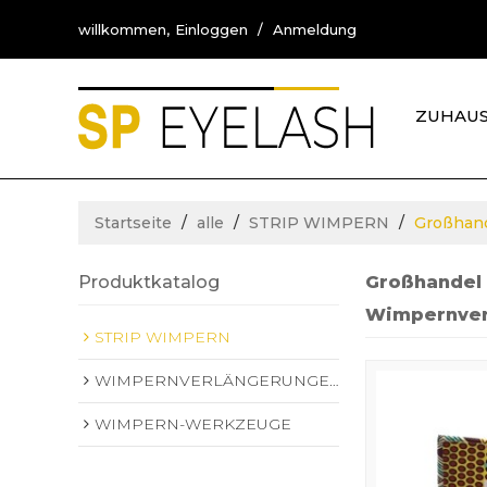
willkommen,
Einloggen
/
Anmeldung
ZUHAU
KONTA
Startseite
/
alle
/
STRIP WIMPERN
/
Großhand
Produktkatalog
Großhandel
Wimpernve
STRIP WIMPERN
WIMPERNVERLÄNGERUNGEN
WIMPERN-WERKZEUGE