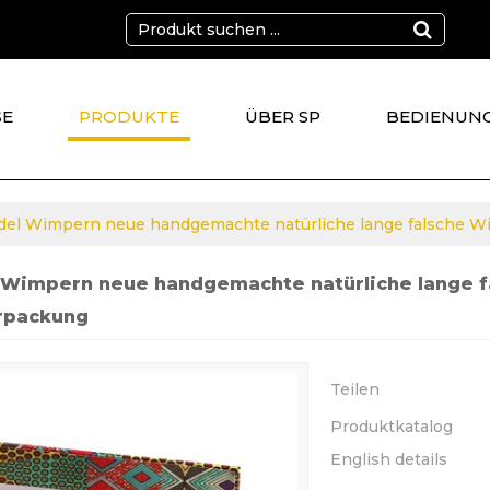
SE
PRODUKTE
ÜBER SP
BEDIENUN
KT
el Wimpern neue handgemachte natürliche lange falsche 
 Wimpern neue handgemachte natürliche lange 
rpackung
Teilen
Produktkatalog
English details