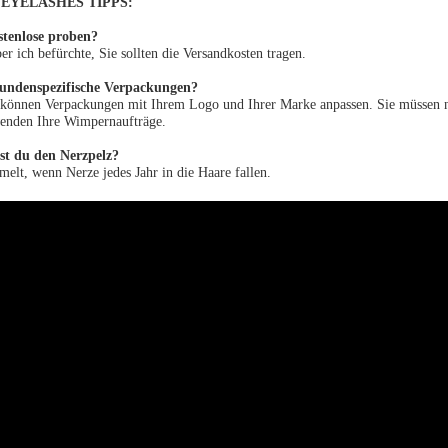
EYELASHES TIPPS:
ostenlose proben?
ber ich befürchte, Sie sollten die Versandkosten tragen.
kundenspezifische Verpackungen?
r können Verpackungen mit Ihrem Logo und Ihrer Marke anpassen. Sie müssen nu
enden Ihre Wimpernaufträge.
t du den Nerzpelz?
elt, wenn Nerze jedes Jahr in die Haare fallen.