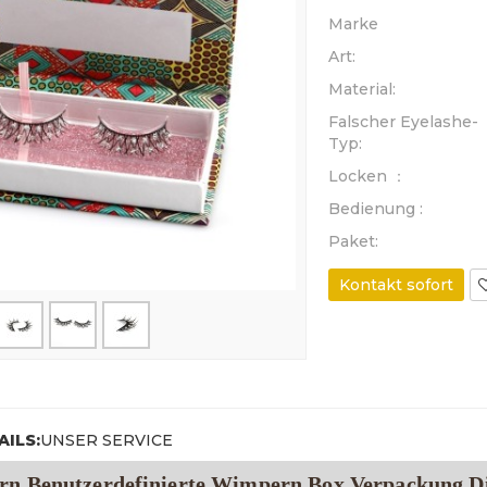
Marke
Art:
Material:
Falscher Eyelashe-
Typ:
Locken ：
Bedienung :
Paket:
Kontakt sofort
ILS:
UNSER SERVICE
n Benutzerdefinierte Wimpern Box Verpackung D