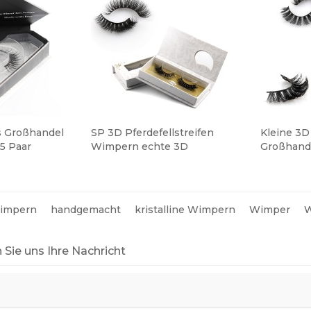
s Großhandel
SP 3D Pferdefellstreifen
Kleine 3
5 Paar
Wimpern echte 3D
Großhand
Wimpern
Wimpern
Wimpernv
Wimpern
Nerz Wim
Wimpern
handgemacht
kristalline Wimpern
Wimper
W
 Sie uns Ihre Nachricht