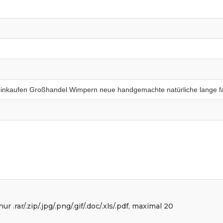
r .rar/.zip/.jpg/.png/.gif/.doc/.xls/.pdf, maximal 20