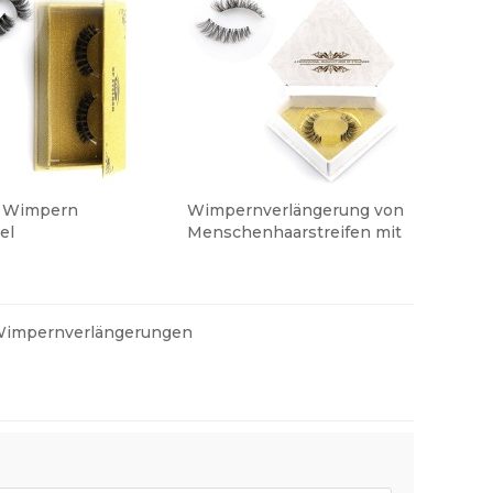
D Wimpern
Wimpernverlängerung von
el
Menschenhaarstreifen mit
erlängerung Faux
hoher Qualität
pern
impernverlängerungen