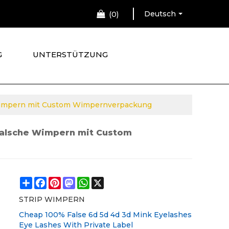
Deutsch
0
G
UNTERSTÜTZUNG
Wimpern mit Custom Wimpernverpackung
falsche Wimpern mit Custom
Share
Facebook
Pinterest
Mastodon
WhatsApp
X
STRIP WIMPERN
Cheap 100% False 6d 5d 4d 3d Mink Eyelashes
Eye Lashes With Private Label