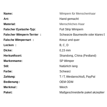
Name:
Wimpern für Menschenhaar
Art:
Hand gemacht
Material:
Menschliches Haar
Falscher Eyelashe-Typ:
Full Strip Wimpern
Falscher Wimpern-Terrier ：
Schwarze Baumwolle oder klares B
Falsche Wimpernart ：
Kreuz und quer
Locken ：
B, C, D
Dicke:
0,15 mm
Herkunftsort:
Shandong, China (Festland)
Markenname:
SP Wimper
Stil:
Natürlich lang
Farbe:
Schwarz
Zahlung:
T / T, Westanschluß, PayPal
Bedienung :
OEM ODM
Merkmal :
Weich
Paket:
Maßgeschneiderte paket akzeptiert