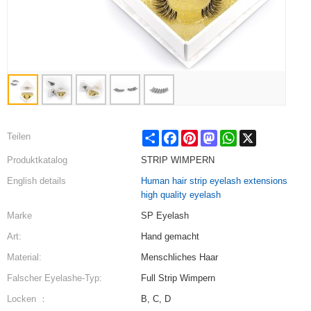
Share
Facebook
Pinterest
Mastodon
WhatsApp
X
Teilen
Produktkatalog
STRIP WIMPERN
English details
Human hair strip eyelash extensions
high quality eyelash
Marke
SP Eyelash
Art:
Hand gemacht
Material:
Menschliches Haar
Falscher Eyelashe-Typ:
Full Strip Wimpern
Locken ：
B, C, D