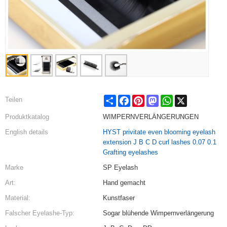
Share
Facebook
Pinterest
Mastodon
WhatsApp
X
Teilen
Produktkatalog
WIMPERNVERLÄNGERUNGEN
English details
HYST privitate even blooming eyelash
extension J B C D curl lashes 0.07 0.1
Grafting eyelashes
Marke
SP Eyelash
Art:
Hand gemacht
Material:
Kunstfaser
Falscher Eyelashe-Typ:
Sogar blühende Wimpernverlängerung