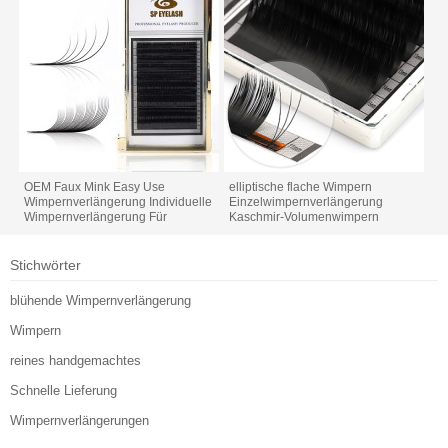
OEM Faux Mink Easy Use
elliptische flache Wimpern
Wimpernverlängerung Individuelle
Einzelwimpernverlängerung
Wimpernverlängerung Für
Kaschmir-Volumenwimpern
Weihnachten
Stichwörter
blühende Wimpernverlängerung
Wimpern
reines handgemachtes
Schnelle Lieferung
Wimpernverlängerungen