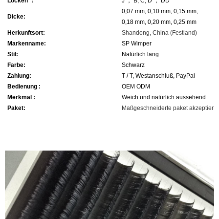
Locken ：
J ， B, C, D ， DD
0,07 mm, 0,10 mm, 0,15 mm,
Dicke:
0,18 mm, 0,20 mm, 0,25 mm
Herkunftsort:
Shandong, China (Festland)
Markenname:
SP Wimper
Stil:
Natürlich lang
Farbe:
Schwarz
Zahlung:
T / T, Westanschluß, PayPal
Bedienung :
OEM ODM
Merkmal :
Weich und natürlich aussehend
Paket:
Maßgeschneiderte paket akzeptiert