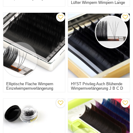
Lüfter Wimpern Wimpern Lange
Vorgefächerte 2D-10D-Wimpern
Wimpernproben
Elliptische Flache Wimpern
HYST Privileg Auch Blühende
Einzelwimpernverlängerung
Wimpernverlängerung J B C D
Kaschmir-Volumenwimpern
Lockenwimpern 0,07 0,1
Wimpern Pfropfen