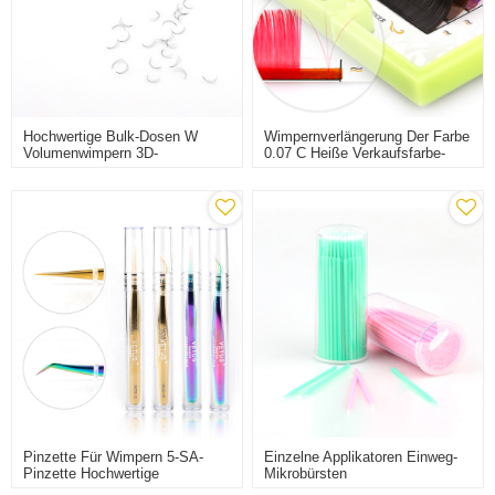
Hochwertige Bulk-Dosen W
Wimpernverlängerung Der Farbe
Volumenwimpern 3D-
0.07 C Heiße Verkaufsfarbe-
Vorgefertigte Fans
Wimpernerweiterung
Wimpernverlängerung Aus
Synthetischem Kunststoff
Pinzette Für Wimpern 5-SA-
Einzelne Applikatoren Einweg-
Pinzette Hochwertige
Mikrobürsten
Volumenlüfter-Wimpern
Wimpernverlängerung