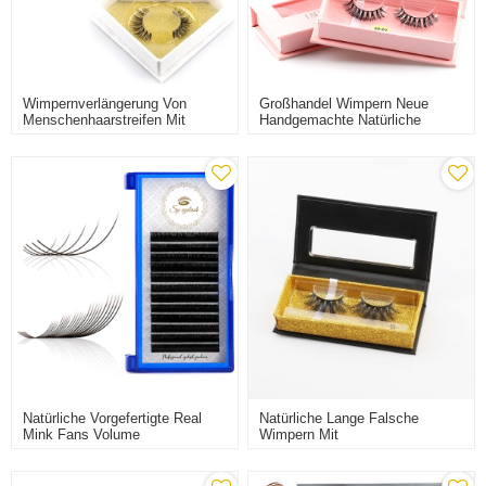
Wimpernverlängerung Von
Großhandel Wimpern Neue
Menschenhaarstreifen Mit
Handgemachte Natürliche
Hoher Qualität
Lange Falsche Wimpern Mit
Custom Wimpernverpackung
Natürliche Vorgefertigte Real
Natürliche Lange Falsche
Mink Fans Volume
Wimpern Mit
Wimpernverlängerung
Benutzerdefinierten
Wimpernverpackung 25 Mm
Streifenwimpern