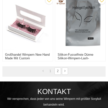
Großhandel Wimpern New Hand
Silikon-Fusselfreie Dünne
Made Mit Custom
Silikon-Wimpern-Lash-
Wimpernverpackung Pre-
Werkzeug-Augenpflegematten
Designed Lash
1
2
KONTAKT
Wir versprechen, dass jeder von uns seine Wimpern mit größter Sorgfalt
behandeln wird.