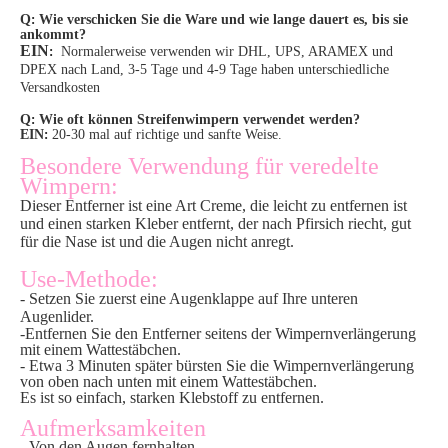
Q
:
Wie verschicken Sie die Ware und wie lange dauert es, bis sie
ankommt?
EIN
:
Normalerweise verwenden wir DHL, UPS, ARAMEX und
DPEX nach Land, 3-5 Tage und 4-9 Tage haben unterschiedliche
Versandkosten
Q
:
Wie oft können Streifenwimpern verwendet werden?
EIN
:
20-30 mal auf richtige und sanfte Weise.
Besondere Verwendung für veredelte
Wimpern:
Dieser Entferner ist eine Art Creme, die leicht zu entfernen ist
und einen starken Kleber entfernt, der nach Pfirsich riecht, gut
für die Nase ist und die Augen nicht anregt.
Use-Methode:
- Setzen Sie zuerst eine Augenklappe auf Ihre unteren
Augenlider.
-Entfernen Sie den Entferner seitens der Wimpernverlängerung
mit einem Wattestäbchen.
- Etwa 3 Minuten später bürsten Sie die Wimpernverlängerung
von oben nach unten mit einem Wattestäbchen.
Es ist so einfach, starken Klebstoff zu entfernen.
Aufmerksamkeiten
- Von den Augen fernhalten.