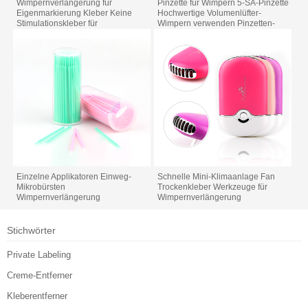
Wimpernverlängerung für
Pinzette für Wimpern 5-SA-Pinzette
Eigenmarkierung Kleber Keine
Hochwertige Volumenlüfter-
Stimulationskleber für
Wimpern verwenden Pinzetten-
Wimpernverlängerung
Werkzeuge
Einzelne Applikatoren Einweg-
Schnelle Mini-Klimaanlage Fan
Mikrobürsten
Trockenkleber Werkzeuge für
Wimpernverlängerung
Wimpernverlängerung
Stichwörter
Private Labeling
Creme-Entferner
Kleberentferner