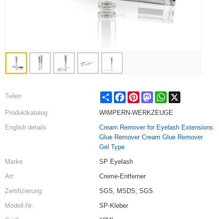
Share
Facebook
Pinterest
Mastodon
WhatsApp
X
Teilen
Produktkatalog
WIMPERN-WERKZEUGE
English details
Cream Remover for Eyelash Extensions
Glue Remover Cream Glue Remover
Gel Type
Marke
SP Eyelash
Art:
Creme-Entferner
Zertifizierung:
SGS, MSDS, SGS
Modell-Nr:
SP-Kleber