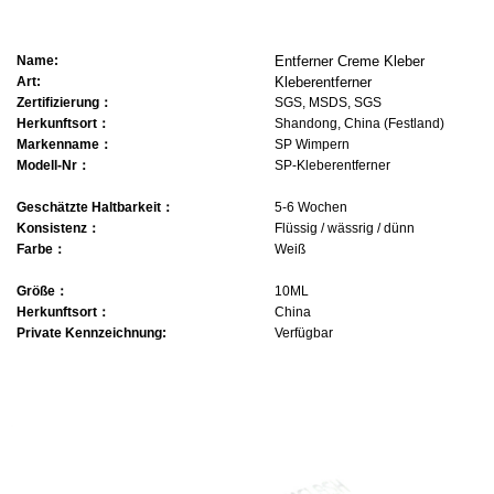
Name:
Entferner Creme Kleber
Art:
Kleberentferner
Zertifizierung
：
SGS, MSDS, SGS
Herkunftsort
：
Shandong, China (Festland)
Markenname
：
SP Wimpern
Modell-Nr
：
SP-Kleberentferner
Geschätzte Haltbarkeit
：
5-6 Wochen
Konsistenz
：
Flüssig / wässrig / dünn
Farbe
：
Weiß
Größe
：
10ML
Herkunftsort
：
China
Private Kennzeichnung
:
Verfügbar